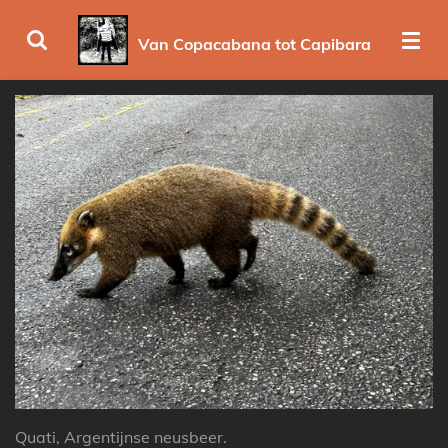
Ga
Van Copacabana tot Capibara
direct
naar
de
hoofdinhoud
Quati, Argentijnse neusbeer.