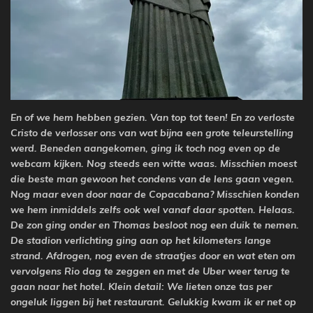
E
n
of we hem hebben gezien. Van top tot teen! En zo verloste
Cristo de verlosser ons van wat bijna een grote teleurstelling
werd. Beneden aangekomen, ging ik toch nog even op de
webcam kijken. Nog st
eeds een witte waas. Misschien moest
die beste
man
gewoon het condens van de lens gaan vegen
.
Nog maar even door naar de Copacabana? Misschien konden
we hem inmiddels zelfs ook wel vanaf daar spotten. Helaas.
De zon ging onder en Thomas besloot nog een duik te nemen.
De stadion verlichting ging aan op het kilometers lange
strand. Afdrogen, nog even de straatjes door en wat eten om
vervolgens Rio dag te zeggen en met de Uber weer terug te
gaan naar het hotel. Klein detail: We lieten onze tas per
ongeluk liggen bij het restaurant. Gelukkig kwam ik er net op