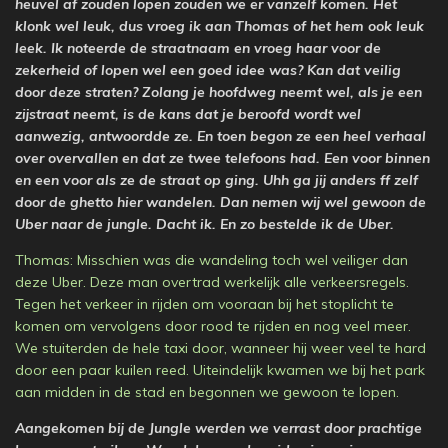
heuvel af zouden lopen zouden we er vanzelf komen. Het
klonk wel leuk, dus vroeg ik aan Thomas of het hem ook leuk
leek. Ik noteerde de straatnaam en vroeg haar voor de
zekerheid of lopen wel een goed idee was? Kan dat veilig
door deze straten? Zolang je hoofdweg neemt wel, als je een
zijstraat neemt, is de kans dat je beroofd wordt wel
aanwezig, antwoordde ze. En toen begon ze een heel verhaal
over overvallen en dat ze twee telefoons had. Een voor binnen
en een voor als ze de straat op ging. Uhh ga jij anders ff zelf
door de ghetto hier wandelen. Dan nemen wij wel gewoon de
Uber naar de jungle. Dacht ik. En zo bestelde ik de Uber.
Thomas: Misschien was die wandeling toch wel veiliger dan
deze Uber. Deze man overtrad werkelijk alle verkeersregels.
Tegen het verkeer in rijden om vooraan bij het stoplicht te
komen om vervolgens door rood te rijden en nog veel meer.
We stuiterden de hele taxi door, wanneer hij weer veel te hard
door een paar kuilen reed. Uiteindelijk kwamen we bij het park
aan midden in de stad en begonnen we gewoon te lopen.
Aangekomen bij de Jungle werden we verrast door prachtige