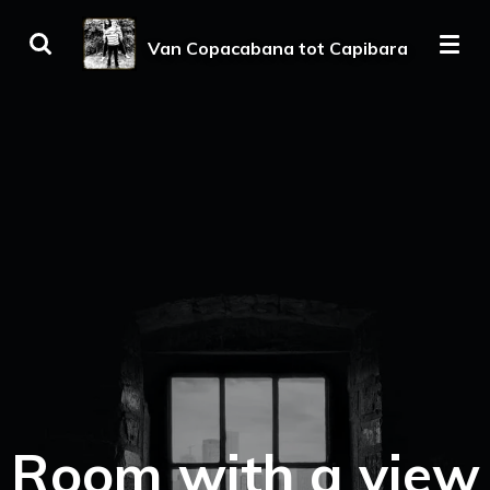
Ga
Van Copacabana tot Capibara
direct
naar
de
hoofdinhoud
Room with a view