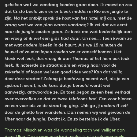
gekeken wat we vandaag konden gaan doen. Ik moest en zou
dat Cristo beeld zien en er bleek midden in Rio een jungle te
zijn. Na het ontbijt sprak de host van het hotel mij aan, met de
vraag wat we van plan waren vandaag? Ik zei dat we eerst
naar de jungle zouden gaan. Ze keek me wat bedenkelijk aan
en vroeg of ik wel een gids had daar. Uh nee…. Toen kwam ze
met wat andere ideeën in de buurt. Als we 18 minuten de
heuvel af zouden lopen zouden we er vanzelf komen. Het
klonk wel leuk, dus vroeg ik aan Thomas of het hem ook leuk
leek. Ik noteerde de straatnaam en vroeg haar voor de
zekerheid of lopen wel een goed idee was? Kan dat veilig
door deze straten? Zolang je hoofdweg neemt wel, als je een
zijstraat neemt, is de kans dat je beroofd wordt wel
aanwezig, antwoordde ze. En toen begon ze een heel verhaal
over overvallen en dat ze twee telefoons had. Een voor binnen
en een voor als ze de straat op ging. Uhh ga jij anders ff zelf
door de ghetto hier wandelen. Dan nemen wij wel gewoon de
Uber naar de jungle. Dacht ik. En zo bestelde ik de Uber.
Thomas: Misschien was die wandeling toch wel veiliger dan
deze Uber. Deze man overtrad werkelijk alle verkeersregels.