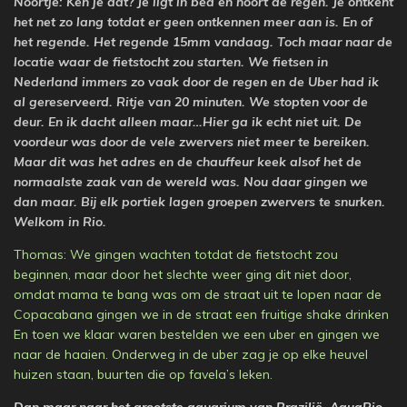
Noortje: Ken je dat? Je ligt in bed en hoort de regen. Je ontkent
het net zo lang totdat er geen ontkennen meer aan is. En of
het regende. Het regende 15mm vandaag. Toch maar naar de
locatie waar de fietstocht zou starten. We fietsen in
Nederland immers zo vaak door de regen en de Uber had ik
al gereserveerd. Ritje van 20 minuten. We stopten voor de
deur. En ik dacht alleen maar…Hier ga ik echt niet uit. De
voordeur was door de vele zwervers niet meer te bereiken.
Maar dit was het adres en de chauffeur keek alsof het de
normaalste zaak van de wereld was. Nou daar gingen we
dan maar. Bij elk portiek lagen groepen zwervers te snurken.
Welkom in Rio.
Thomas: We gingen wachten totdat de fietstocht zou
beginnen, maar door het slechte weer ging dit niet door,
omdat mama te bang was om de straat uit te lopen naar de
Copacabana gingen we in de straat een fruitige shake drinken
En toen we klaar waren bestelden we een uber en gingen we
naar de haaien. Onderweg in de uber zag je op elke heuvel
huizen staan, buurten die op favela’s leken.