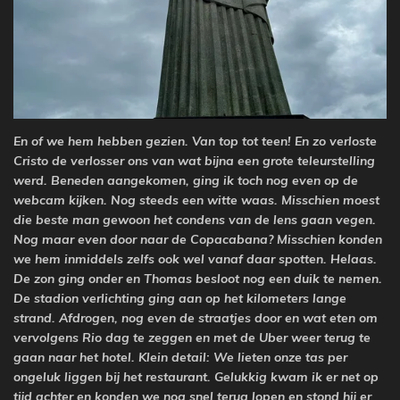
E
n
of we hem hebben gezien. Van top tot teen! En zo verloste
Cristo de verlosser ons van wat bijna een grote teleurstelling
werd. Beneden aangekomen, ging ik toch nog even op de
webcam kijken. Nog st
eeds een witte waas. Misschien moest
die beste
man
gewoon het condens van de lens gaan vegen
.
Nog maar even door naar de Copacabana? Misschien konden
we hem inmiddels zelfs ook wel vanaf daar spotten. Helaas.
De zon ging onder en Thomas besloot nog een duik te nemen.
De stadion verlichting ging aan op het kilometers lange
strand. Afdrogen, nog even de straatjes door en wat eten om
vervolgens Rio dag te zeggen en met de Uber weer terug te
gaan naar het hotel. Klein detail: We lieten onze tas per
ongeluk liggen bij het restaurant. Gelukkig kwam ik er net op
tijd achter en konden we nog snel terug lopen en stond hij er