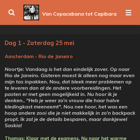
Ga
Van Copacabana tot Capibara
direct
naar
de
hoofdinhoud
Dag 1 - Zaterdag 25 mei
Amsterdam - Rio de Janeiro
Noortje: Vandaag is het dan eindelijk zover. Op naar
Rio de Janeiro. Gisteren moest ik alleen nog maar even
mijn tas inpakken. Nou, dat bleek meer problemen op
te leveren dan al de andere voorbereidingen. Het
pasten er met geen mogelijkeid in. Nu hoor ik je
denken.. "Heb je weer zo’n vrouw die haar halve
kledingkast meeneemt". Nou nee hoor, het was een
hoop andere zooi die je niet makkelijk in zo’n backpack
propt. Ik zal je de details besparen, maar dankjewel
Saskia!
Thomas: Klaar met de examens. Nu naar het warme